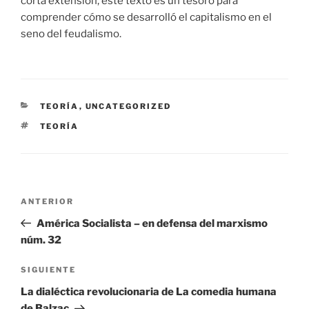
corta extensión, este texto es un tesoro para
comprender cómo se desarrolló el capitalismo en el
seno del feudalismo.
CATEGORÍAS
TEORÍA
,
UNCATEGORIZED
ETIQUETAS
TEORÍA
Navegación
Entrada
ANTERIOR
de
anterior:
América Socialista – en defensa del marxismo
entradas
núm. 32
Siguiente
SIGUIENTE
entrada
La dialéctica revolucionaria de La comedia humana
de Balzac