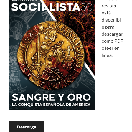
revista
está
disponibl
e para
descargar
como PDF
o leer en
línea.
Descarga