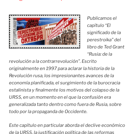
foto
con
militares
Publicamos el
de
capítulo “El
las
significado de la
genocidas
perestroika” del
Fuerzas
libro de Ted Grant
de
“Rusia: de la
Defensa
revolución a la contrarrevolución”. Escrito
Israelíes»
originalmente en 1997 para aclarar la historia de la
Revolución rusa, los impresionantes avances de la
economía planificada, el surgimiento de la burocracia
estalinista y finalmente los motivos del colapso de la
URSS, en un momento en el que la confusión era
generalizada tanto dentro como fuera de Rusia, sobre
todo por la propaganda de Occidente.
Este capítulo en particular aborda el declive económico
de la URSS, la justificación política de las reformas