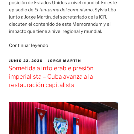
posición de Estados Unidos a nivel mundial. En este
episodio de
El fantasma del comunismo
, Sylvia Léo
junto a Jorge Martín, del secretariado de la ICR,
discuten el contenido de este Memorandum y el
impacto que tiene a nivel regional y mundial.
«[PODCAST]
Continuar leyendo
La
capitulación
PUBLICADO
JUNIO 22, 2026
JORGE MARTÍN
EL
de
Sometida a intolerable presión
EE.UU.
imperialista – Cuba avanza a la
ante
restauración capitalista
Irán»