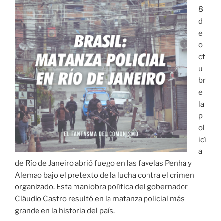
8
d
e
o
ct
u
br
e
la
p
ol
icí
a
de Río de Janeiro abrió fuego en las favelas Penha y
Alemao bajo el pretexto de la lucha contra el crimen
organizado. Esta maniobra política del gobernador
Cláudio Castro resultó en la matanza policial más
grande en la historia del país.