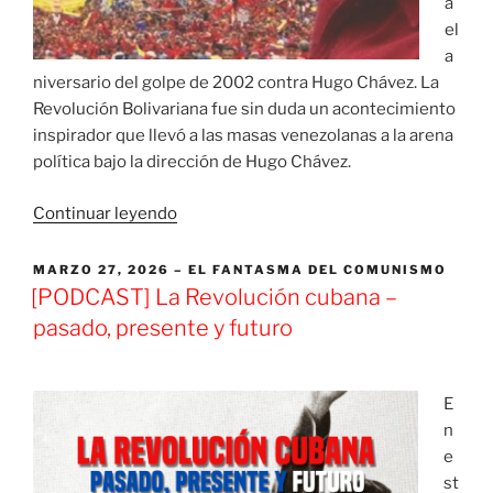
a
el
a
niversario del golpe de 2002 contra Hugo Chávez. La
Revolución Bolivariana fue sin duda un acontecimiento
inspirador que llevó a las masas venezolanas a la arena
política bajo la dirección de Hugo Chávez.
«[PODCAST]
Continuar leyendo
La
Revolución
PUBLICADO
MARZO 27, 2026
EL FANTASMA DEL COMUNISMO
EL
Bolivariana
[PODCAST] La Revolución cubana –
–
pasado, presente y futuro
un
análisis
marxista»
E
n
e
st