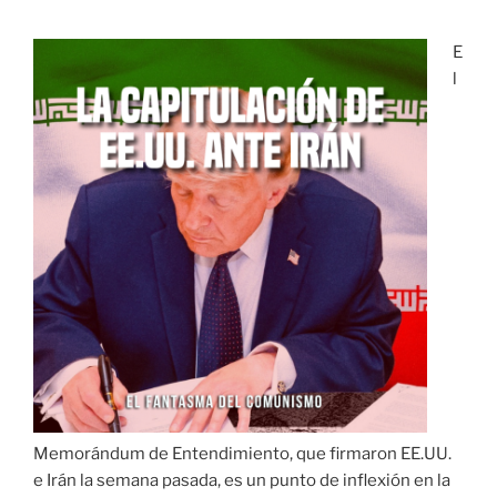
al
capitalismo
E
real»
l
de
los
cubanos
Ariel
Dacal
y
Francisco
Brown
Infante»
Memorándum de Entendimiento, que firmaron EE.UU.
e Irán la semana pasada, es un punto de inflexión en la