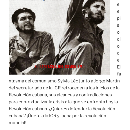
e
e
pi
s
o
di
o
d
e
El
fa
ntasma del comunismo Sylvia Léo junto a Jorge Martín
del secretariado de la ICR retroceden a los inicios de la
Revolución cubana, sus alcances y contradicciones
para contextualizar la crisis a la que se enfrenta hoy la
Revolución cubana. ¿Quieres defender la Revolución
cubana? ¡Únete a la ICR y lucha por la revolución
mundial!