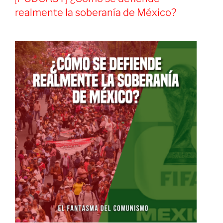
imperialista
realmente la soberanía de México?
–
Cuba
avanza
a
la
restauración
capitalista»