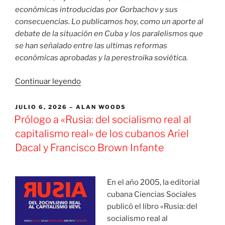
económicas introducidas por Gorbachov y sus
consecuencias. Lo publicamos hoy, como un aporte al
debate de la situación en Cuba y los paralelismos que
se han señalado entre las ultimas reformas
económicas aprobadas y la perestroika soviética.
«El
Continuar leyendo
significado
de
PUBLICADO
JULIO 6, 2026
ALAN WOODS
EL
la
Prólogo a «Rusia: del socialismo real al
perestroika»
capitalismo real» de los cubanos Ariel
Dacal y Francisco Brown Infante
En el año 2005, la editorial
cubana Ciencias Sociales
publicó el libro «Rusia: del
socialismo real al