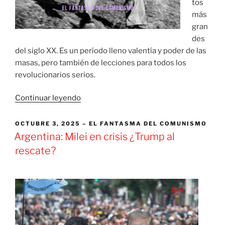
tos
más
gran
des
del siglo XX. Es un período lleno valentía y poder de las
masas, pero también de lecciones para todos los
revolucionarios serios.
«La
Continuar leyendo
Guerra
civil
PUBLICADO
OCTUBRE 3, 2025
EL FANTASMA DEL COMUNISMO
EL
española»
Argentina: Milei en crisis ¿Trump al
rescate?