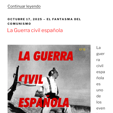
«Brasil:
Continuar leyendo
la
matanza
PUBLICADO
OCTUBRE 17, 2025
EL FANTASMA DEL
EL
COMUNISMO
policial
La Guerra civil española
en
Río»
La
guer
ra
civil
espa
ñola
es
uno
de
los
even