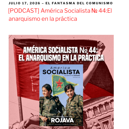
el
PUBLICADO
JULIO 17, 2026
EL FANTASMA DEL COMUNISMO
EL
giro
[PODCAST] América Socialista № 44:El
completo
anarquismo en la práctica
al
capitalismo»