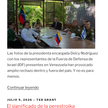
Las fotos de la presidenta encargada Delcy Rodríguez
con los representantes de la Fuerza de Defensa de
Israel (IDF) presentes en Venezuela han provocado
amplio rechazo dentro y fuera del país. Y no es para
menos.
«Delcy
Continuar leyendo
Rodríguez
se
PUBLICADO
JULIO 9, 2026
TED GRANT
EL
saca
El significado de la perestroika