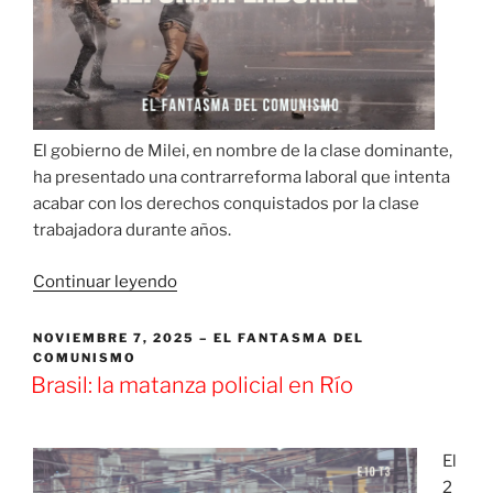
El gobierno de Milei, en nombre de la clase dominante,
ha presentado una contrarreforma laboral que intenta
acabar con los derechos conquistados por la clase
trabajadora durante años.
«Argentina:
Continuar leyendo
La
lucha
PUBLICADO
NOVIEMBRE 7, 2025
EL FANTASMA DEL
EL
COMUNISMO
contra
Brasil: la matanza policial en Río
la
reforma
laboral»
El
2