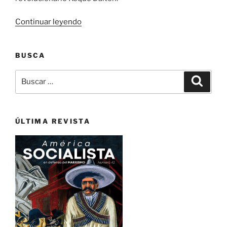
«Roque
Continuar leyendo
Dalton:
su
BUSCA
vida
y
Buscar
Buscar
poesía»
por:
ÚLTIMA REVISTA