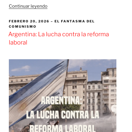
«[PODCAST]
Continuar leyendo
La
Revolución
PUBLICADO
FEBRERO 20, 2026
EL FANTASMA DEL
EL
COMUNISMO
cubana
Argentina: La lucha contra la reforma
–
pasado,
laboral
presente
y
futuro»