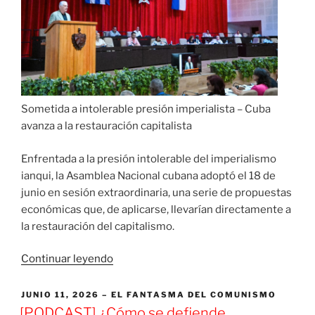
Sometida a intolerable presión imperialista – Cuba
avanza a la restauración capitalista
Enfrentada a la presión intolerable del imperialismo
ianqui, la Asamblea Nacional cubana adoptó el 18 de
junio en sesión extraordinaria, una serie de propuestas
económicas que, de aplicarse, llevarían directamente a
la restauración del capitalismo.
«Sometida
Continuar leyendo
a
intolerable
PUBLICADO
JUNIO 11, 2026
EL FANTASMA DEL COMUNISMO
EL
presión
[PODCAST] ¿Cómo se defiende