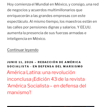
Hoy comienza el Mundial en México, y consigo, una red
de negocios y acuerdos multimillonarios que
enriquecerán a las grandes empresas con este
espectáculo. Al mismo tiempo, los maestros están en
las calles por pensiones dignas y salarios. Y EE.UU.
aumenta la presencia de sus fuerzas armadas e
inteligencia en México.
«[PODCAST]
Continuar leyendo
¿Cómo
se
PUBLICADO
JUNIO 11, 2026
REDACCIÓN DE AMÉRICA
EL
SOCIALISTA - EN DEFENSA DEL MARXISMO
defiende
América Latina: una revolución
realmente
la
inconclusa ¡Edición 43 de la revista
soberanía
‘América Socialista – en defensa del
de
marxismo’!
México?»