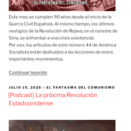
Este mes se cumplen 90 años desde el inicio de la
Guerra Civil Española. Al mismo tiempo, los últimos
vestigios de la Revolución de Rojava, en el noreste de
Siria, se enfrentan a una crisis existencial.
Por eso, los artículos de este número 44 de
América
Socialista
están dedicados a las lecciones de estos
importantes movimientos.
«[PODCAST]
Continuar leyendo
América
Socialista
PUBLICADO
JULIO 10, 2026
EL FANTASMA DEL COMUNISMO
EL
№
[Podcast] La próxima Revolución
44:El
Estadounidense
anarquismo
en
la
práctica»