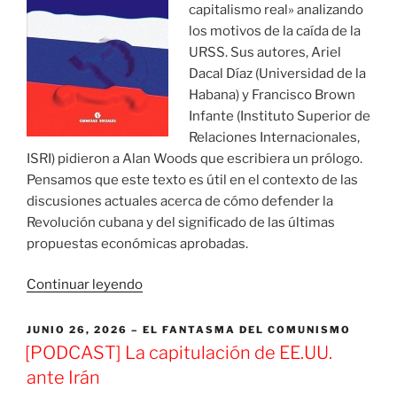
capitalismo real» analizando
los motivos de la caída de la
URSS. Sus autores, Ariel
Dacal Díaz (Universidad de la
Habana) y Francisco Brown
Infante (Instituto Superior de
Relaciones Internacionales,
ISRI) pidieron a Alan Woods que escribiera un prólogo.
Pensamos que este texto es útil en el contexto de las
discusiones actuales acerca de cómo defender la
Revolución cubana y del significado de las últimas
propuestas económicas aprobadas.
«Prólogo
Continuar leyendo
a
«Rusia:
PUBLICADO
JUNIO 26, 2026
EL FANTASMA DEL COMUNISMO
EL
del
[PODCAST] La capitulación de EE.UU.
socialismo
ante Irán
real