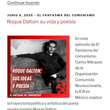
«Argentina:
Continuar leyendo
Milei
en
PUBLICADO
JUNIO 6, 2025
EL FANTASMA DEL COMUNISMO
EL
crisis
Roque Dalton: su vida y poesía
¿Trump
al
rescate?»
En este
episodio de
El
Fantasma del
comunismo
,
Carlos Márquez
de la
Organización
Comunista
Revolucionaria,
la ICR en
México, explica
la trayectoria política y artística del poeta
revolucionario Roque Dalton.