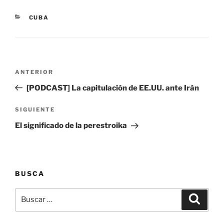
CATEGORÍAS
CUBA
Navegación
Entrada
ANTERIOR
de
anterior:
[PODCAST] La capitulación de EE.UU. ante Irán
entradas
Siguiente
SIGUIENTE
entrada
El significado de la perestroika
BUSCA
Buscar
Buscar
por: