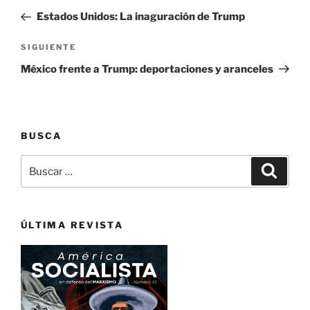
de
anterior:
Estados Unidos: La inaguración de Trump
entradas
Siguiente
SIGUIENTE
entrada
México frente a Trump: deportaciones y aranceles
BUSCA
Buscar
Buscar
por:
ÚLTIMA REVISTA