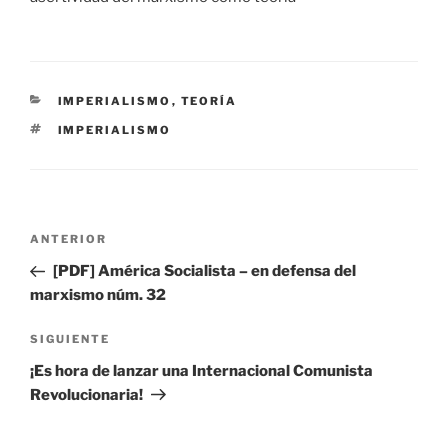
CATEGORÍAS
IMPERIALISMO
,
TEORÍA
ETIQUETAS
IMPERIALISMO
Navegación
Entrada
ANTERIOR
de
anterior:
[PDF] América Socialista – en defensa del
entradas
marxismo núm. 32
Siguiente
SIGUIENTE
entrada
¡Es hora de lanzar una Internacional Comunista
Revolucionaria!