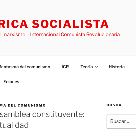
ICA SOCIALISTA
l marxismo – Internacional Comunista Revolucionaria
l fantasma del comunismo
ICR
Teoría
Historia
Enlaces
BUSCA
SMA DEL COMUNISMO
asamblea constituyente:
Buscar
ctualidad
por: