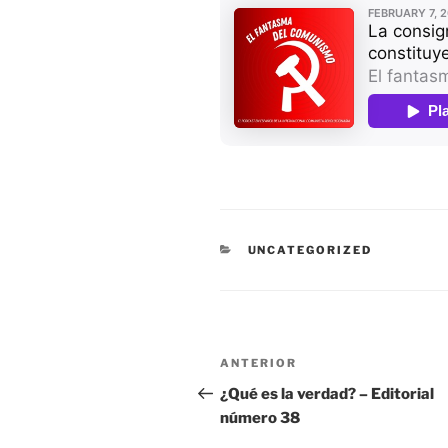
CATEGORÍAS
UNCATEGORIZED
Navegación
Entrada
ANTERIOR
de
anterior:
¿Qué es la verdad? – Editorial
número 38
entradas