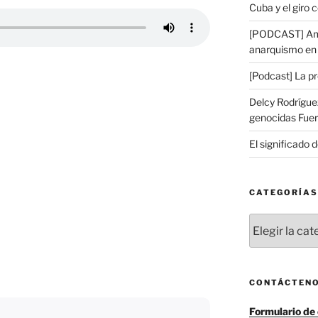
Cuba y el giro 
[PODCAST] Amé
anarquismo en 
[Podcast] La p
Delcy Rodríguez
genocidas Fuer
El significado d
CATEGORÍAS
Categorías
CONTÁCTEN
Formulario de