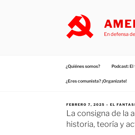
Saltar
al
contenido
AMER
En defensa de
¿Quiénes somos?
Podcast: E
¿Eres comunista? ¡Organízate!
PUBLICADO
FEBRERO 7, 2025
EL FANTA
EL
La consigna de la 
historia, teoría y a