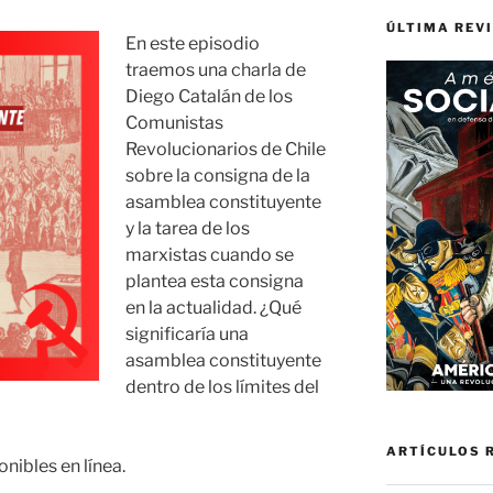
ÚLTIMA REV
En este episodio
traemos una charla de
Diego Catalán de los
Comunistas
Revolucionarios de Chile
sobre la consigna de la
asamblea constituyente
y la tarea de los
marxistas cuando se
plantea esta consigna
en la actualidad. ¿Qué
significaría una
asamblea constituyente
dentro de los límites del
ARTÍCULOS 
nibles en línea.