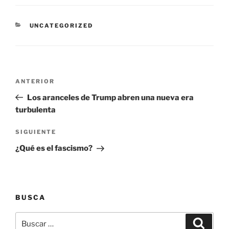
CATEGORÍAS
UNCATEGORIZED
Navegación
Entrada
ANTERIOR
de
anterior:
Los aranceles de Trump abren una nueva era
entradas
turbulenta
Siguiente
SIGUIENTE
entrada
¿Qué es el fascismo?
BUSCA
Buscar
Buscar