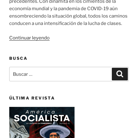
precedentes. Con dinamita en los cimientos de la
economía mundial y la pandemia de COVID-19 aún
ensombreciendo la situación global, todos los caminos
conducen a una intensificación de la lucha de clases.
«Perspectivas
Continuar leyendo
mundiales
2021:
BUSCA
se
está
Buscar
Buscar
preparando
por:
una
época
de
ÚLTIMA REVISTA
revolución
global»