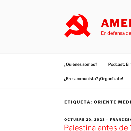
Saltar
al
contenido
AMER
En defensa de
¿Quiénes somos?
Podcast: E
¿Eres comunista? ¡Organízate!
ETIQUETA:
ORIENTE MED
PUBLICADO
OCTUBRE 20, 2023
FRANCES
EL
Palestina antes de