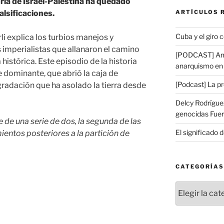
oria de Israel-Palestina ha quedado
ARTÍCULOS 
lsificaciones.
Cuba y el giro 
li explica los turbios manejos y
imperialistas que allanaron el camino
[PODCAST] Amé
 histórica. Este episodio de la historia
anarquismo en 
e dominante, que abrió la caja de
[Podcast] La p
gradación que ha asolado la tierra desde
Delcy Rodríguez
genocidas Fuer
e de una serie de dos, la segunda de las
El significado d
ientos posteriores a la partición de
CATEGORÍAS
Categorías