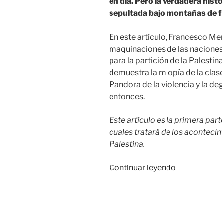
en día. Pero la verdadera hist
sepultada bajo montañas de fa
En este artículo, Francesco Mer
maquinaciones de las naciones 
para la partición de la Palestina
demuestra la miopía de la clas
Pandora de la violencia y la de
entonces.
Este artículo es la primera part
cuales tratará de los acontecim
Palestina.
«Palestina
Continuar leyendo
antes
de
1948:
como