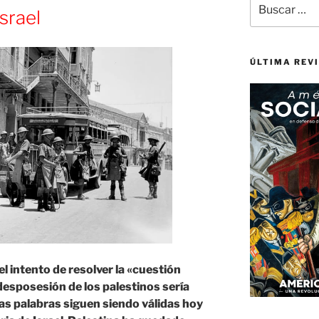
srael
por:
ÚLTIMA REV
l intento de resolver la «cuestión
desposesión de los palestinos sería
as palabras siguen siendo válidas hoy