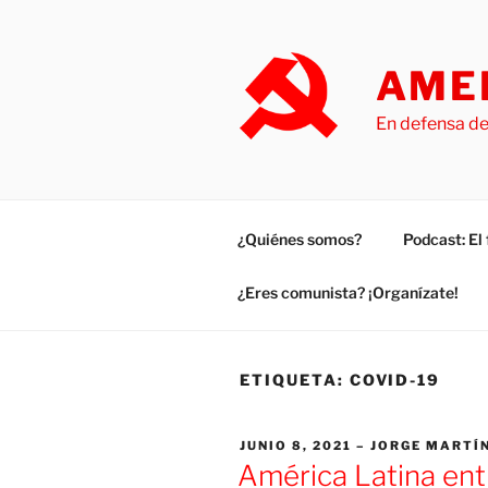
Saltar
al
contenido
AMER
En defensa de
¿Quiénes somos?
Podcast: E
¿Eres comunista? ¡Organízate!
ETIQUETA:
COVID-19
PUBLICADO
JUNIO 8, 2021
JORGE MARTÍ
EL
América Latina entr