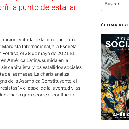
orín a punto de estallar
por:
ÚLTIMA REV
ripción editada de la introducción de
e Marxista Internacional, a la
Escuela
 Política
, el 28 de mayo de 2021. El
 en América Latina, sumida en la
sis capitalista, y los estallidos sociales
a de las masas. La charla analiza
gna de la Asamblea Constituyente, el
esistas” y el papel de la juventud y las
ucionario que recorre el continente.]