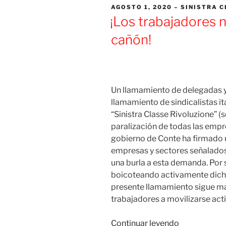
la
PUBLICADO
AGOSTO 1, 2020
SINISTRA C
pandemia
EL
¡Los trabajadores 
y
cañón!
la
crisis
capitalista:
un
polvorín
Un llamamiento de delegadas 
a
llamamiento de sindicalistas it
punto
“Sinistra Classe Rivoluzione” (s
de
paralización de todas las empre
estallar
gobierno de Conte ha firmado un
[+VIDEO]»
empresas y sectores señalados
una burla a esta demanda. Por s
boicoteando activamente dicho 
presente llamamiento sigue man
trabajadores a movilizarse act
«¡Los
Continuar leyendo