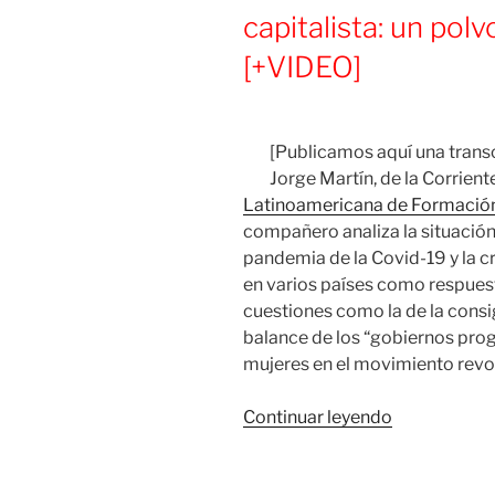
capitalista: un polv
[+VIDEO]
[Publicamos aquí una transc
Jorge Martín, de la Corrient
Latinoamericana de Formación
compañero analiza la situación
pandemia de la Covid-19 y la cri
en varios países como respuest
cuestiones como la de la consi
balance de los “gobiernos progr
mujeres en el movimiento revol
«América
Continuar leyendo
Latina
entre