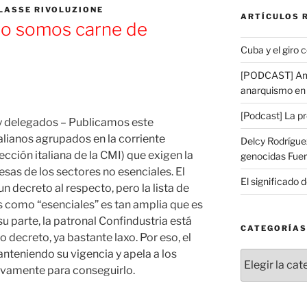
LASSE RIVOLUZIONE
ARTÍCULOS 
no somos carne de
Cuba y el giro 
[PODCAST] Amé
anarquismo en 
[Podcast] La p
y delegados – Publicamos este
alianos agrupados en la corriente
Delcy Rodríguez
ección italiana de la CMI) que exigen la
genocidas Fuer
sas de los sectores no esenciales. El
El significado d
 decreto al respecto, pero la lista de
 como “esenciales” es tan amplia que es
u parte, la patronal Confindustria está
CATEGORÍAS
decreto, ya bastante laxo. Por eso, el
teniendo su vigencia y apela a los
Categorías
ivamente para conseguirlo.