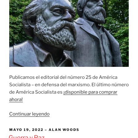
Publicamos el editorial del número 25 de América
Socialista – en defensa del marxismo. El último número
de América Socialista es
¡disponible para comprar
ahora!
«En
Continuar leyendo
defensa
del
PUBLICADO
MAYO 19, 2022
ALAN WOODS
EL
materialismo
Guerra y Paz