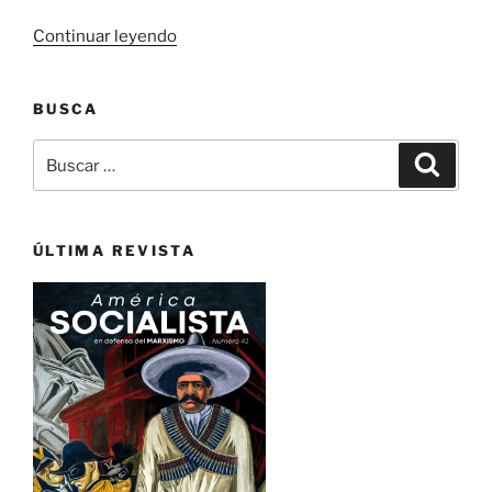
«Alan
Continuar leyendo
Woods
presenta
BUSCA
la
nueva
Buscar
Buscar
etapa
por:
de
América
Socialista
ÚLTIMA REVISTA
–
En
Defensa
del
Marxismo»