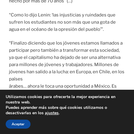
hecho por más de 70 años” (…)
“Como lo dijo Lenin: ‘las injusticias y ruindades que
sufren los estudiantes no son más que una gota de
agua en el océano de la opresión del pueblo’”.
“Finalizo diciendo que los jóvenes estamos llamados a
participar pero también a transformar esta sociedad,
ya que el capitalismo ha dejado de ser una alternativa
para millones de jóvenes y trabajadores. Millones de
jóvenes han salido a la lucha: en Europa, en Chile, en los
países
árabes… ahora le toca una oportunidad a México. Es
hora compañeros que la juventud se rebele contra la
Utilizamos cookies para ofrecerte la mejor experiencia en
derecha, es hora que nos revelemos. Los invitamos a
nuestra web.
Puedes aprender más sobre qué cookies utilizamos o
seguir fortaleciendo el Morenaje y el Morena para
desactivarlas en los
ajustes
.
luchar por el profundo cambio que el país necesita” (La
Izquierda Socialista n° 8).
Aceptar