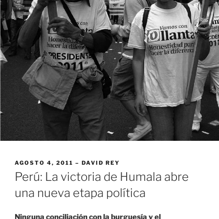
PUBLICADO
AGOSTO 4, 2011
DAVID REY
EL
Perú: La victoria de Humala abre
una nueva etapa política
Ninguna conciliación con la burguesía y el