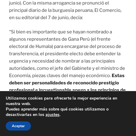
junio). Con la misma arrogancia se pronunció el
principal diario de la burguesía peruana, El Comercio,
en su editorial del 7 de junio, decía:
“Si bien es importante que se hayan nombrado a
algunos representantes de Gana Perú (el frente
electoral de Humala) para encargarse del proceso de
transferencia, el presidente electo debe entender la
urgencia y necesidad de nombrar a las principales
autoridades, como el jefe del Gabinete y el ministro de
Economía, piezas claves del manejo económico.
Estas
deben ser personalidades de reconocido prestigio
profesional e incuestionable apego a los principios de
la economía social de mercado, que puedan ser
Utilizamos cookies para ofrecerte la mejor experiencia en
nuestra web.
interlocutores válidos con las fuerzas de oposición,
Puedes aprender más sobre qué cookies utilizamos o
pero también con los agentes económicos, los
desactivarlas en los
ajustes
.
organismos financieros internacionales y la banca de
Aceptar
inversión.
Con la misma preocupación debe
seleccionarse a quien ocupará la presidencia del Banco