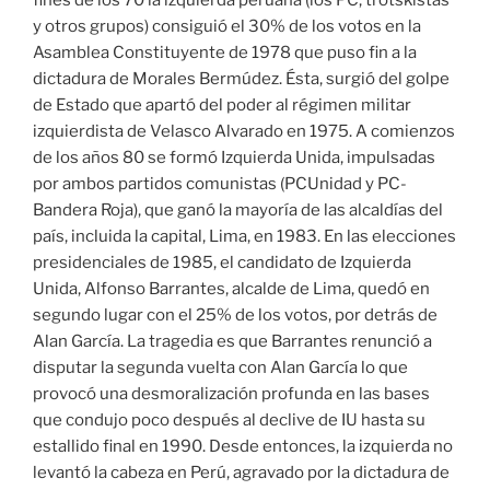
fines de los 70 la izquierda peruana (los PC, trotskistas
y otros grupos) consiguió el 30% de los votos en la
Asamblea Constituyente de 1978 que puso fin a la
dictadura de Morales Bermúdez. Ésta, surgió del golpe
de Estado que apartó del poder al régimen militar
izquierdista de Velasco Alvarado en 1975. A comienzos
de los años 80 se formó Izquierda Unida, impulsadas
por ambos partidos comunistas (PCUnidad y PC-
Bandera Roja), que ganó la mayoría de las alcaldías del
país, incluida la capital, Lima, en 1983. En las elecciones
presidenciales de 1985, el candidato de Izquierda
Unida, Alfonso Barrantes, alcalde de Lima, quedó en
segundo lugar con el 25% de los votos, por detrás de
Alan García. La tragedia es que Barrantes renunció a
disputar la segunda vuelta con Alan García lo que
provocó una desmoralización profunda en las bases
que condujo poco después al declive de IU hasta su
estallido final en 1990. Desde entonces, la izquierda no
levantó la cabeza en Perú, agravado por la dictadura de